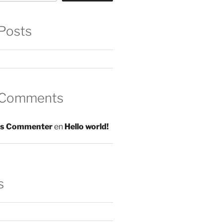
Posts
 Comments
s Commenter
en
Hello world!
s