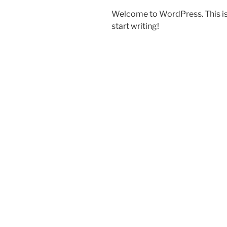
Welcome to WordPress. This is yo
start writing!