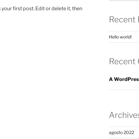
ur first post. Edit or delete it, then
Recent 
Hello world!
Recent
A WordPres
Archive
agosto 2022