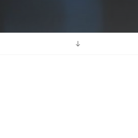
Desplazarse
al
contenido
 sepais, no tengo tiempo para
glas pero si no me equivoco son